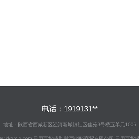
电话：1919131**
地址：陕西省西咸新区泾河新城镇社区佳苑3号楼五单元1006
w.kkqmlg.com
日用百货销售
陕西锐晓商贸有限公司
日用百货