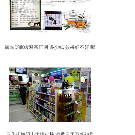
御农舒眠缓释茶官网 多少钱 效果好不好 哪
里买 武汉得逸网络销售有限责任公司 保健
产品,土特产,日用百货,电子产品,服装鞋帽
日化店加盟十大排行榜 洞悉日用百货销售